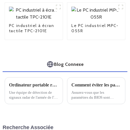
PC industriel à écran
Le PC industriel MPC-
tactile TPC-2101E
055R
Blog Connexe
Ordinateur portable robuste Univitech C159 pour le système de détection EMR
Comment éviter les pannes informatiques
Une équipe de détection de
Assurez-vous que les
signaux radar de l'armée de l'air
paramètres du BIOS sont
nous a exprimé sa gratitude
corrects. Ils doivent être
pour nous avoir fourni le
correctement configurés, car
robuste ordinateur portable
des réglages incorrects peuvent
C156.
provoquer des plantages sous
Windows.
Recherche Associée