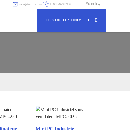
French
sales@univitech.cn
+86-10-62917956
CONTACTEZ UNIVITECH
inateur
Mini PC Industriel