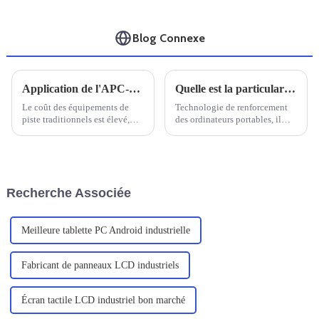
Blog Connexe
Application de l'APC-1903
Quelle est la particularité d'un ordinateur portable doté de trois renforts de défense
Le coût des équipements de
Technologie de renforcement
piste traditionnels est élevé,
des ordinateurs portables, il
certains n'ont pas d'écran lisible
faut savoir que le renforcement
au soleil, ce qui affecte
des ordinateurs portables est
grandement le travail des
conçu pour s'adapter à divers
inspecteurs.
environnements difficiles,
principalement pour les
Recherche Associée
professionnels de l'exploration
sur le terrain, des services sur
site, un...
Meilleure tablette PC Android industrielle
Fabricant de panneaux LCD industriels
Écran tactile LCD industriel bon marché