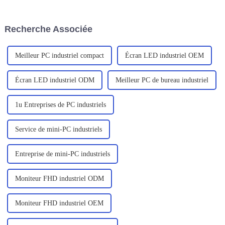
robuste ordinateur portable
conçu pour s'adapter à divers
C156.
environnements difficiles,
principalement pour les
Recherche Associée
professionnels de l'exploration
sur le terrain, des services sur
site, un...
Meilleur PC industriel compact
Écran LED industriel OEM
Écran LED industriel ODM
Meilleur PC de bureau industriel
1u Entreprises de PC industriels
Service de mini-PC industriels
Entreprise de mini-PC industriels
Moniteur FHD industriel ODM
Moniteur FHD industriel OEM