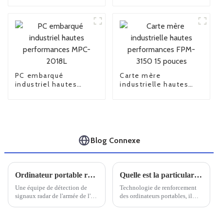
PC embarqué
Carte mère
industriel hautes
industrielle hautes
performances MPC-
performances FPM-
2018L
3150 15 pouces
Blog Connexe
Ordinateur portable robuste Univitech C159 pour le système de détection EMR
Quelle est la particularité d'un ordinateur portable doté de trois renforts de défense
Une équipe de détection de
Technologie de renforcement
signaux radar de l'armée de l'air
des ordinateurs portables, il
nous a exprimé sa gratitude
faut savoir que le renforcement
pour nous avoir fourni le
des ordinateurs portables est