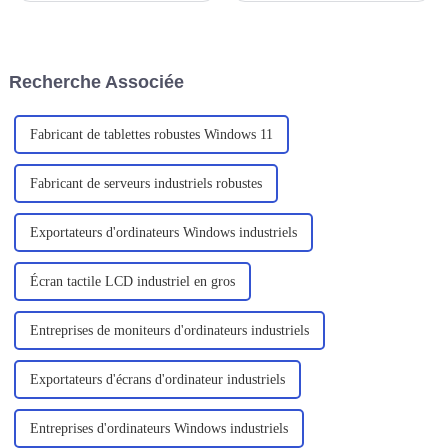
pour nous avoir fourni le
dans la vie quotidienne et
robuste ordinateur portable
professionnelle. Dans ce
C156.
contexte, les ordinateurs
portables sont de plus en plus
Recherche Associée
prisés par les utilisateurs en
raison de leur portabilité, de
leur efficacité...
Fabricant de tablettes robustes Windows 11
Fabricant de serveurs industriels robustes
Exportateurs d'ordinateurs Windows industriels
Écran tactile LCD industriel en gros
Entreprises de moniteurs d'ordinateurs industriels
Exportateurs d'écrans d'ordinateur industriels
Entreprises d'ordinateurs Windows industriels