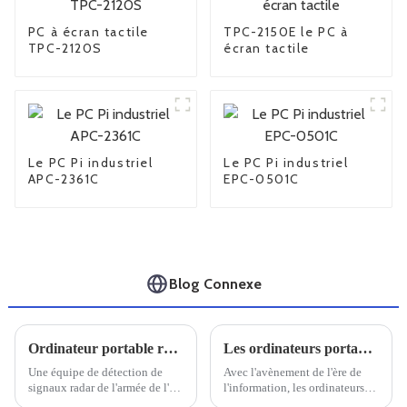
PC à écran tactile
TPC-2150E le PC à
TPC-2120S
écran tactile
Le PC Pi industriel
Le PC Pi industriel
APC-2361C
EPC-0501C
Blog Connexe
Ordinateur portable robuste Univitech C159 pour le système de détection EMR
Les ordinateurs portables renforcés nationaux sont-ils fiables ?
Une équipe de détection de
Avec l'avènement de l'ère de
signaux radar de l'armée de l'air
l'information, les ordinateurs
nous a exprimé sa gratitude
sont devenus un outil essentiel