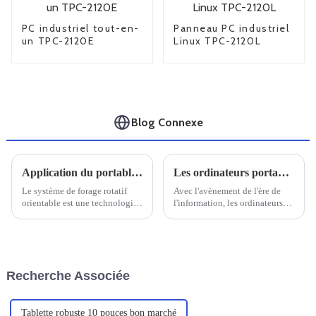
PC industriel tout-en-
Panneau PC industriel
un TPC-2120E
Linux TPC-2120L
Blog Connexe
Application du portable robuste C156 dans les forages pétroliers rotatifs orientables
Les ordinateurs portables renforcés nationaux sont-ils fiables ?
Le système de forage rotatif
Avec l'avènement de l'ère de
orientable est une technologie
l'information, les ordinateurs
de forage automatique de
sont devenus un outil essentiel
pointe, qui représente le plus
dans la vie quotidienne et
haut niveau de forage pétrolier
professionnelle. Dans ce
dans la société d'aujourd'hui.
contexte, les ordinateurs
portables sont de plus en plus
Recherche Associée
prisés par les utilisateurs en
raison de leur portabilité, de
leur efficacité...
Tablette robuste 10 pouces bon marché