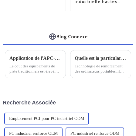
industrielle hautes
capacitif APC-1207
performances FPM-
3150 15 pouces
Blog Connexe
Application de l'APC-1903
Quelle est la particularité d'un ordinateur portable doté de trois renforts de défense
Le coût des équipements de
Technologie de renforcement
piste traditionnels est élevé,
des ordinateurs portables, il
certains n'ont pas d'écran lisible
faut savoir que le renforcement
au soleil, ce qui affecte
des ordinateurs portables est
grandement le travail des
conçu pour s'adapter à divers
inspecteurs.
environnements difficiles,
principalement pour les
Recherche Associée
professionnels de l'exploration
sur le terrain, des services sur
site, un...
Emplacement PCI pour PC industriel ODM
PC industriel renforcé OEM
PC industriel renforcé ODM