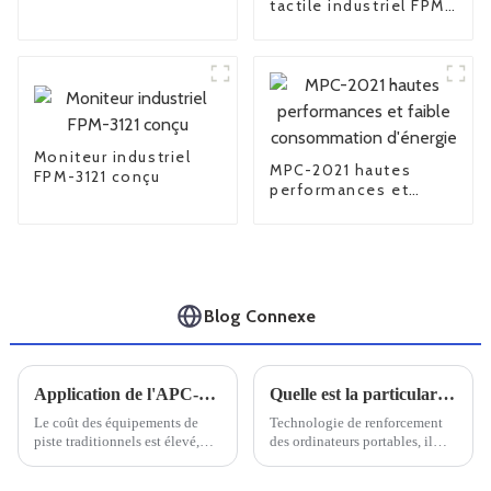
tactile industriel FPM-
6170
Moniteur industriel
MPC-2021 hautes
FPM-3121 conçu
performances et
faible consommation
d'énergie
Blog Connexe
Application de l'APC-1903
Quelle est la particularité d'un ordinateur portable doté de trois renforts de défense
Le coût des équipements de
Technologie de renforcement
piste traditionnels est élevé,
des ordinateurs portables, il
certains n'ont pas d'écran lisible
faut savoir que le renforcement
au soleil, ce qui affecte
des ordinateurs portables est