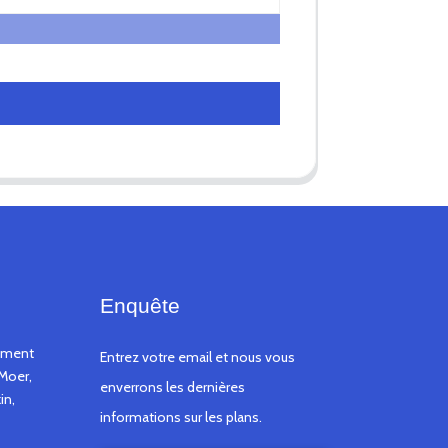
Enquête
timent
Entrez votre email et nous vous
Moer,
enverrons les dernières
in,
informations sur les plans.