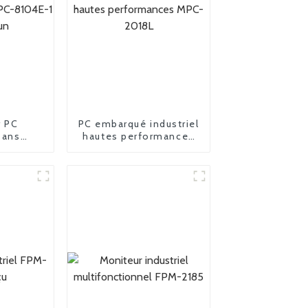
r PC
PC embarqué industriel
sans
hautes performances
C-8104E-
MPC-2018L
-un