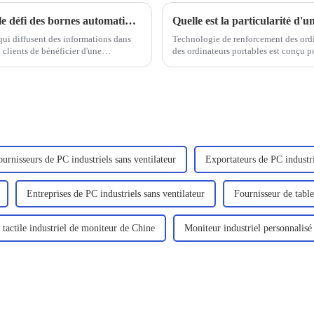
Les moniteurs tactiles classés IP67 relèvent le défi des bornes automatiques
 qui diffusent des informations dans
Technologie de renforcement des ordin
 clients de bénéficier d'une
des ordinateurs portables est conçu po
principalement pour les professionnels 
un...
ournisseurs de PC industriels sans ventilateur
Exportateurs de PC industri
Entreprises de PC industriels sans ventilateur
Fournisseur de table
 tactile industriel de moniteur de Chine
Moniteur industriel personnalis