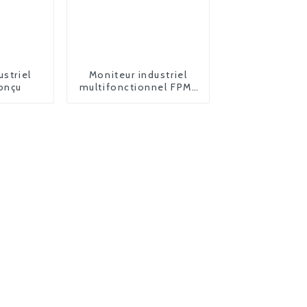
ustriel
Moniteur industriel
onçu
multifonctionnel FPM-
2185