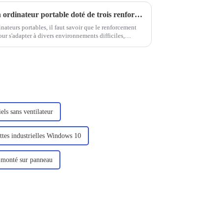
Quelle est la particularité d'un ordinateur portable doté de trois renforts de défense
ateurs portables, il faut savoir que le renforcement
ur s'adapter à divers environnements difficiles,
de l'exploration sur le terrain, des services sur site,
els sans ventilateur
ttes industrielles Windows 10
é monté sur panneau