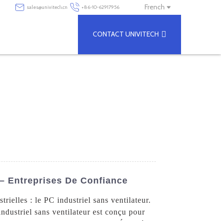
French
sales@univitech.cn
+86-10-62917956
CONTACT UNIVITECH
 – Entreprises De Confiance
rielles : le PC industriel sans ventilateur.
ndustriel sans ventilateur est conçu pour