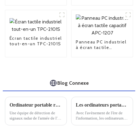
Écran tactile industriel
Panneau PC industriel
tout-en-un TPC-2101S
à écran tactile
capacitif APC-1207
Blog Connexe
Ordinateur portable robuste Univitech C159 pour le système de détection EMR
Les ordinateurs portables renforcés nationaux sont-ils fiables ?
Une équipe de détection de
Avec l'avènement de l'ère de
signaux radar de l'armée de l'air
l'information, les ordinateurs
nous a exprimé sa gratitude
sont devenus un outil essentiel
pour nous avoir fourni le
dans la vie quotidienne et
robuste ordinateur portable
professionnelle. Dans ce