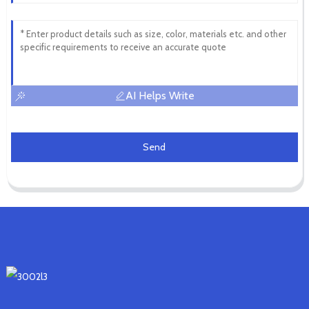
AI Helps Write
Send