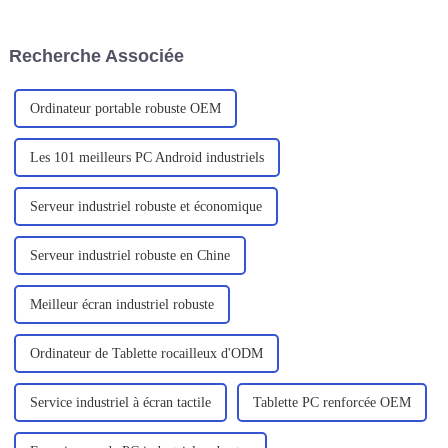
d'acquisition et de surveillance
professionnelle. Dans ce
des données.
contexte, les ordinateurs
portables sont de plus en plus
Recherche Associée
prisés par les utilisateurs en
raison de leur portabilité, de
leur efficacité...
Ordinateur portable robuste OEM
Les 101 meilleurs PC Android industriels
Serveur industriel robuste et économique
Serveur industriel robuste en Chine
Meilleur écran industriel robuste
Ordinateur de Tablette rocailleux d'ODM
Service industriel à écran tactile
Tablette PC renforcée OEM