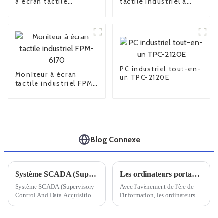
à écran tactile
tactile industriel à
capacitif APC-1207
cadre ouvert FPM-
6104
PC industriel tout-en-
Moniteur à écran
un TPC-2120E
tactile industriel FPM-
6170
Blog Connexe
Système SCADA (Supervisory Control And Data Acquisition)
Les ordinateurs portables renforcés nationaux sont-ils fiables ?
Système SCADA (Supervisory
Avec l'avènement de l'ère de
Control And Data Acquisition),
l'information, les ordinateurs
également connu sous le nom
sont devenus un outil essentiel
de système de contrôle
dans la vie quotidienne et