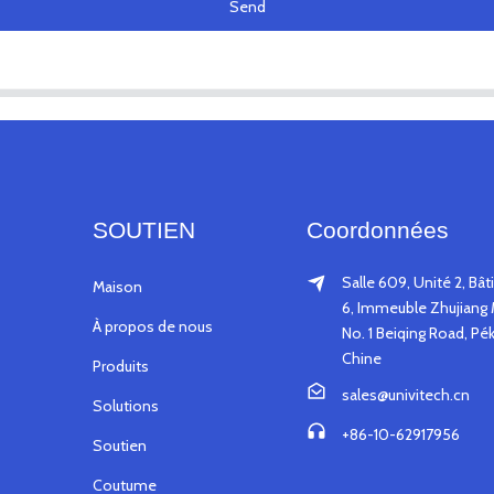
Send
SOUTIEN
Coordonnées
Salle 609, Unité 2, Bâ
Maison
6, Immeuble Zhujiang 
À propos de nous
No. 1 Beiqing Road, Pék
Chine
Produits
sales@univitech.cn
Solutions
+86-10-62917956
Soutien
Coutume