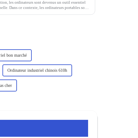
tion, les ordinateurs sont devenus un outil essentiel
elle. Dans ce contexte, les ordinateurs portables sont
urs en raison de leur portabilité, de leur efficacité...
triel bon marché
Ordinateur industriel chinois 610h
as cher