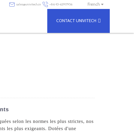
French
sales@univitech.cn
+86-10-62917956
CONTACT UNIVITECH
ants
uées selon les normes les plus strictes, nos
ts les plus exigeants. Dotées d'une