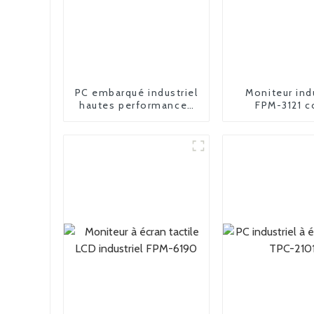
PC embarqué industriel
Moniteur ind
hautes performances
FPM-3121 c
MPC-2018L