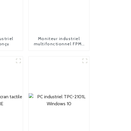
ustriel
Moniteur industriel
onçu
multifonctionnel FPM-
2185