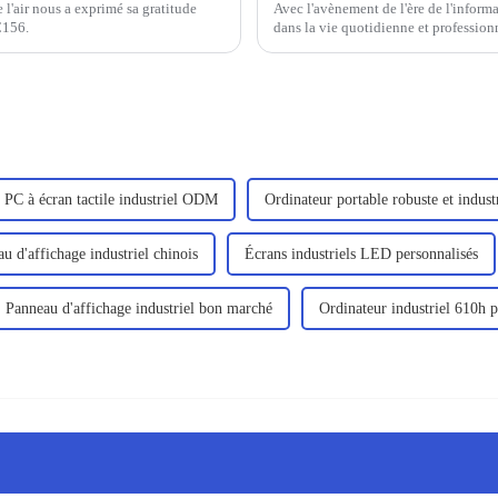
 l'air nous a exprimé sa gratitude
Avec l'avènement de l'ère de l'informa
C156.
dans la vie quotidienne et professionn
de plus en plus prisés par les utilisate
PC à écran tactile industriel ODM
Ordinateur portable robuste et indus
u d'affichage industriel chinois
Écrans industriels LED personnalisés
Panneau d'affichage industriel bon marché
Ordinateur industriel 610h p