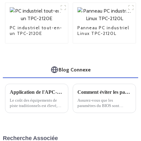
PC industriel tout-en-
Panneau PC industriel
un TPC-2120E
Linux TPC-2120L
Blog Connexe
Application de l'APC-1903
Comment éviter les pannes informatiques
Le coût des équipements de
Assurez-vous que les
piste traditionnels est élevé,
paramètres du BIOS sont
certains n'ont pas d'écran lisible
corrects. Ils doivent être
au soleil, ce qui affecte
correctement configurés, car
grandement le travail des
des réglages incorrects peuvent
inspecteurs.
provoquer des plantages sous
Windows.
Recherche Associée