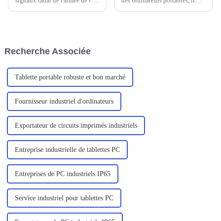
signaux radar de l'armée de l'air
des ordinateurs portables, il
nous a exprimé sa gratitude
faut savoir que le renforcement
pour nous avoir fourni le
des ordinateurs portables est
robuste ordinateur portable
conçu pour s'adapter à divers
C156.
environnements difficiles,
principalement pour les
Recherche Associée
professionnels de l'exploration
sur le terrain, des services sur
site, un...
Tablette portable robuste et bon marché
Fournisseur industriel d'ordinateurs
Exportateur de circuits imprimés industriels
Entreprise industrielle de tablettes PC
Entreprises de PC industriels IP65
Service industriel pour tablettes PC