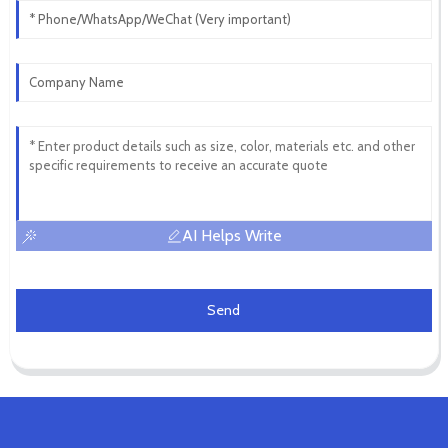
AI Helps Write
Send