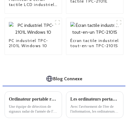
tactile TPC-2101E
tactile LCD industriel
FPM-6190
PC industriel TPC-
Écran tactile industriel
2101L Windows 10
tout-en-un TPC-2101S
Blog Connexe
Ordinateur portable robuste Univitech C159 pour le système de détection EMR
Les ordinateurs portables renforcés nationaux sont-ils fiables ?
Une équipe de détection de
Avec l'avènement de l'ère de
signaux radar de l'armée de l'air
l'information, les ordinateurs
nous a exprimé sa gratitude
sont devenus un outil essentiel
pour nous avoir fourni le
dans la vie quotidienne et
robuste ordinateur portable
professionnelle. Dans ce