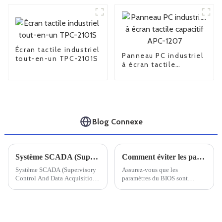
Écran tactile industriel
Panneau PC industriel
tout-en-un TPC-2101S
à écran tactile
capacitif APC-1207
Blog Connexe
Système SCADA (Supervisory Control And Data Acquisition)
Comment éviter les pannes informatiques
Système SCADA (Supervisory
Assurez-vous que les
Control And Data Acquisition),
paramètres du BIOS sont
également connu sous le nom
corrects. Ils doivent être
de système de contrôle
correctement configurés, car
d'acquisition et de surveillance
des réglages incorrects peuvent
des données.
provoquer des plantages sous
Windows.