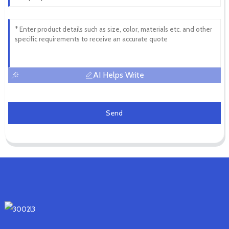
AI Helps Write
Send