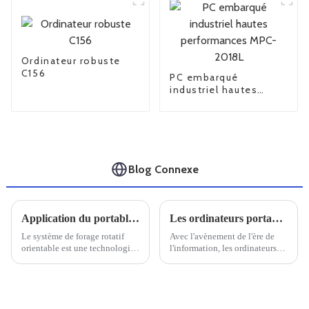
Ordinateur robuste
C156
PC embarqué
industriel hautes
performances MPC-
2018L
Blog Connexe
Application du portable robuste C156 dans les forages pétroliers rotatifs orientables
Les ordinateurs portables renforcés nationaux sont-ils fiables ?
Le système de forage rotatif
Avec l'avènement de l'ère de
orientable est une technologie
l'information, les ordinateurs
de forage automatique de
sont devenus un outil essentiel
pointe, qui représente le plus
dans la vie quotidienne et
haut niveau de forage pétrolier
professionnelle. Dans ce
dans la société d'aujourd'hui.
contexte, les ordinateurs
portables sont de plus en plus