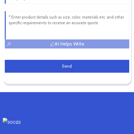
AI Helps Write
Send