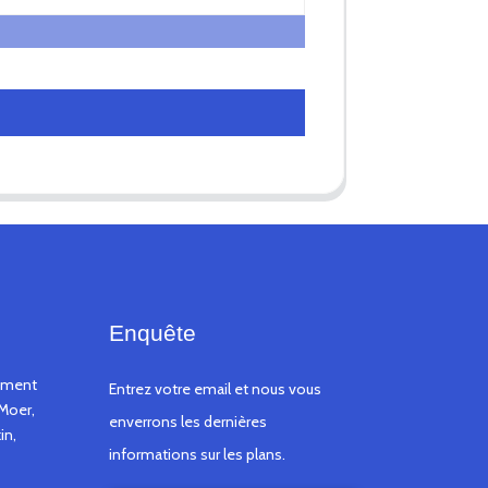
Enquête
timent
Entrez votre email et nous vous
Moer,
enverrons les dernières
in,
informations sur les plans.