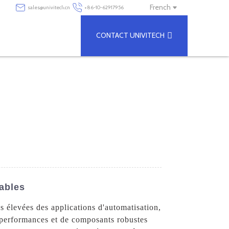
French
sales@univitech.cn
+86-10-62917956
CONTACT UNIVITECH
iables
 élevées des applications d'automatisation,
s performances et de composants robustes