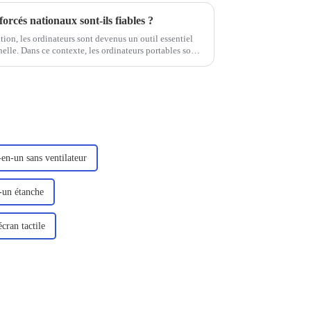
orcés nationaux sont-ils fiables ?
tion, les ordinateurs sont devenus un outil essentiel
elle. Dans ce contexte, les ordinateurs portables sont
urs en raison de leur portabilité, de leur efficacité...
-en-un sans ventilateur
n-un étanche
écran tactile