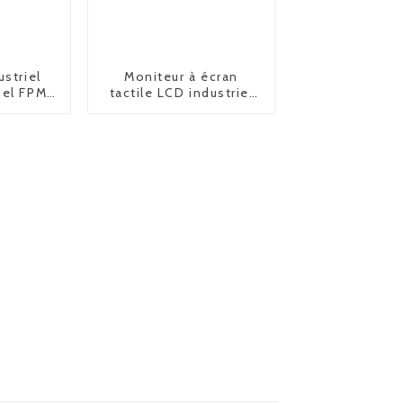
ustriel
Moniteur à écran
nel FPM-
tactile LCD industriel
FPM-6190