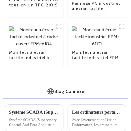
Panneau PC industriel
tout-en-un TPC-2101S
à écran tactile
capacitif APC-1207
Moniteur à écran
Moniteur à écran
tactile industriel à
tactile industriel FPM-
cadre ouvert FPM-
6170
6104
Blog Connexe
Système SCADA (Supervisory Control And Data Acquisition)
Les ordinateurs portables renforcés nationaux sont-ils fiables ?
Système SCADA (Supervisory
Avec l'avènement de l'ère de
Control And Data Acquisition),
l'information, les ordinateurs
également connu sous le nom
sont devenus un outil essentiel