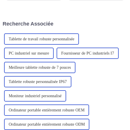
de système de contrôle
dans la vie quotidienne et
d'acquisition et de surveillance
professionnelle. Dans ce
des données.
contexte, les ordinateurs
portables sont de plus en plus
Recherche Associée
prisés par les utilisateurs en
raison de leur portabilité, de
leur efficacité...
Tablette de travail robuste personnalisée
PC industriel sur mesure
Fournisseur de PC industriels I7
Meilleure tablette robuste de 7 pouces
Tablette robuste personnalisée IP67
Moniteur industriel personnalisé
Ordinateur portable entièrement robuste OEM
Ordinateur portable entièrement robuste ODM