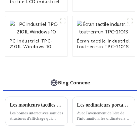
tactile LCD industriel
FPM-6190
PC industriel TPC-
Écran tactile industriel
2101L Windows 10
tout-en-un TPC-2101S
Blog Connexe
Les moniteurs tactiles classés IP67 relèvent le défi des bornes automatiques
Les ordinateurs portables renforcés nationaux sont-ils fiables ?
Les bornes interactives sont des
Avec l'avènement de l'ère de
structures d'affichage qui
l'information, les ordinateurs
diffusent des informations dans
sont devenus un outil essentiel
des zones à fort trafic et
dans la vie quotidienne et
encombrées ou permettent aux
professionnelle. Dans ce
clients de bénéficier d'une
contexte, les ordinateurs