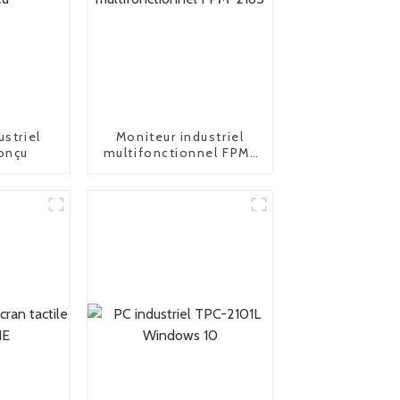
ustriel
Moniteur industriel
onçu
multifonctionnel FPM-
2185