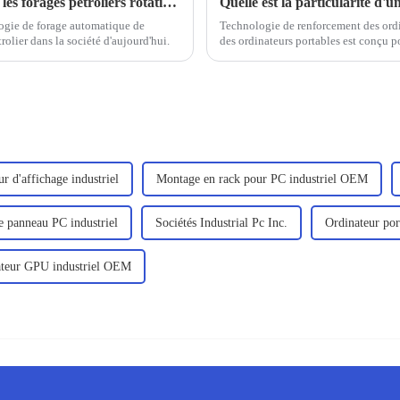
Application du portable robuste C156 dans les forages pétroliers rotatifs orientables
logie de forage automatique de
Technologie de renforcement des ordin
rolier dans la société d'aujourd'hui.
des ordinateurs portables est conçu po
principalement pour les professionnels 
un...
r d'affichage industriel
Montage en rack pour PC industriel OEM
e panneau PC industriel
Sociétés Industrial Pc Inc.
Ordinateur po
ateur GPU industriel OEM