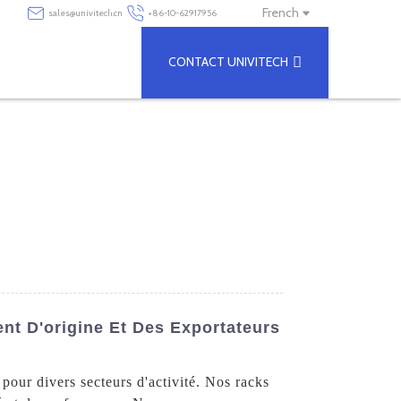
French
sales@univitech.cn
+86-10-62917956
CONTACT UNIVITECH
nt D'origine Et Des Exportateurs
 pour divers secteurs d'activité. Nos racks