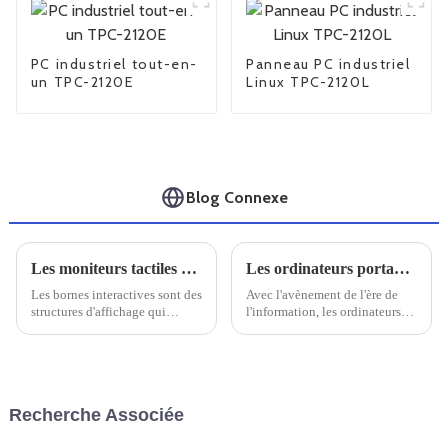
PC industriel tout-en-
Panneau PC industriel
un TPC-2120E
Linux TPC-2120L
Blog Connexe
Les moniteurs tactiles classés IP67 relèvent le défi des bornes automatiques
Les ordinateurs portables renforcés nationaux sont-ils fiables ?
Les bornes interactives sont des
Avec l'avènement de l'ère de
structures d'affichage qui
l'information, les ordinateurs
diffusent des informations dans
sont devenus un outil essentiel
des zones à fort trafic et
dans la vie quotidienne et
encombrées ou permettent aux
professionnelle. Dans ce
clients de bénéficier d'une
contexte, les ordinateurs
expérience en libre-service.
portables sont de plus en plus
Recherche Associée
prisés par les utilisateurs en
raison de leur portabilité, de
leur efficacité...