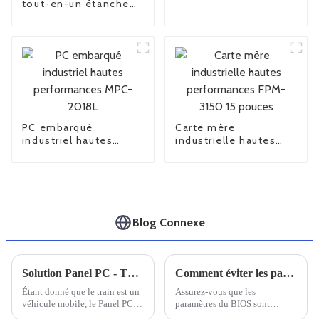
tout-en-un étanche
TPC-8190E-1
PC embarqué
Carte mère
industriel hautes
industrielle hautes
performances MPC-
performances FPM-
2018L
3150 15 pouces
Blog Connexe
Solution Panel PC - TPC-2101
Comment éviter les pannes informatiques
Étant donné que le train est un
Assurez-vous que les
véhicule mobile, le Panel PC
paramètres du BIOS sont
industriel intégré au véhicule
corrects. Ils doivent être