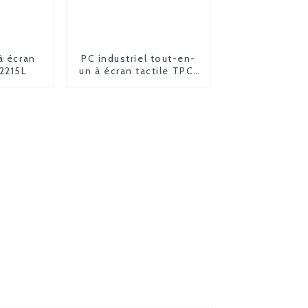
à écran
PC industriel tout-en-
-2215L
un à écran tactile TPC-
2215S