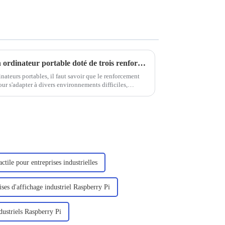
Quelle est la particularité d'un ordinateur portable doté de trois renforts de défense
ateurs portables, il faut savoir que le renforcement
ur s'adapter à divers environnements difficiles,
de l'exploration sur le terrain, des services sur site,
ctile pour entreprises industrielles
ises d'affichage industriel Raspberry Pi
dustriels Raspberry Pi