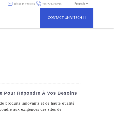
French
sales@univitech.cn
+86-10-62917956
CONTACT UNIVITECH
ine Pour Répondre À Vos Besoins
 de produits innovants et de haute qualité
épondre aux exigences des sites de