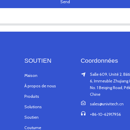
Send
SOUTIEN
Coordonnées
Salle 609, Unité 2, Bâ
Maison
6, Immeuble Zhujiang 
À propos de nous
No. 1 Beiqing Road, Pék
Chine
Produits
sales@univitech.cn
Solutions
+86-10-62917956
Soutien
Coutume