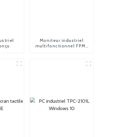
ustriel
Moniteur industriel
onçu
multifonctionnel FPM-
2185