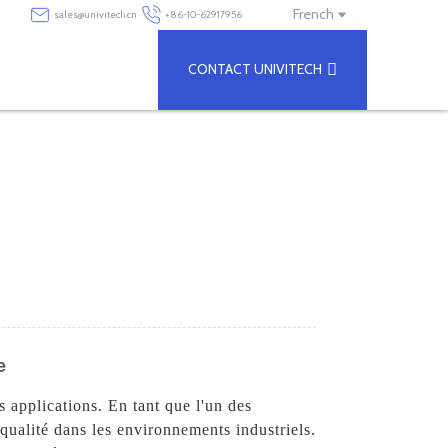
French
sales@univitech.cn
+86-10-62917956
CONTACT UNIVITECH
e
 applications. En tant que l'un des
qualité dans les environnements industriels.