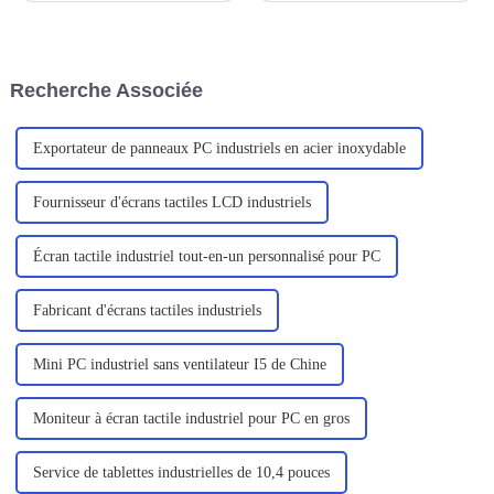
pour nous avoir fourni le
des ordinateurs portables est
robuste ordinateur portable
conçu pour s'adapter à divers
C156.
environnements difficiles,
principalement pour les
Recherche Associée
professionnels de l'exploration
sur le terrain, des services sur
site, un...
Exportateur de panneaux PC industriels en acier inoxydable
Fournisseur d'écrans tactiles LCD industriels
Écran tactile industriel tout-en-un personnalisé pour PC
Fabricant d'écrans tactiles industriels
Mini PC industriel sans ventilateur I5 de Chine
Moniteur à écran tactile industriel pour PC en gros
Service de tablettes industrielles de 10,4 pouces