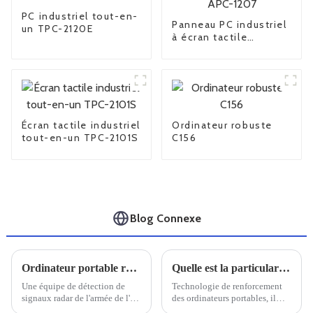
PC industriel tout-en-
Panneau PC industriel
un TPC-2120E
à écran tactile
capacitif APC-1207
Écran tactile industriel
Ordinateur robuste
tout-en-un TPC-2101S
C156
Blog Connexe
Ordinateur portable robuste Univitech C159 pour le système de détection EMR
Quelle est la particularité d'un ordinateur portable doté de trois renforts de défense
Une équipe de détection de
Technologie de renforcement
signaux radar de l'armée de l'air
des ordinateurs portables, il
nous a exprimé sa gratitude
faut savoir que le renforcement