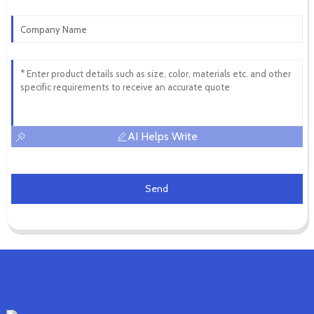
AI Helps Write
Send