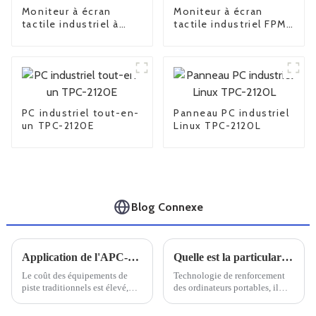
Moniteur à écran
Moniteur à écran
tactile industriel à
tactile industriel FPM-
cadre ouvert FPM-
6170
6104
PC industriel tout-en-
Panneau PC industriel
un TPC-2120E
Linux TPC-2120L
Blog Connexe
Application de l'APC-1903
Quelle est la particularité d'un ordinateur portable doté de trois renforts de défense
Le coût des équipements de
Technologie de renforcement
piste traditionnels est élevé,
des ordinateurs portables, il
certains n'ont pas d'écran lisible
faut savoir que le renforcement
au soleil, ce qui affecte
des ordinateurs portables est