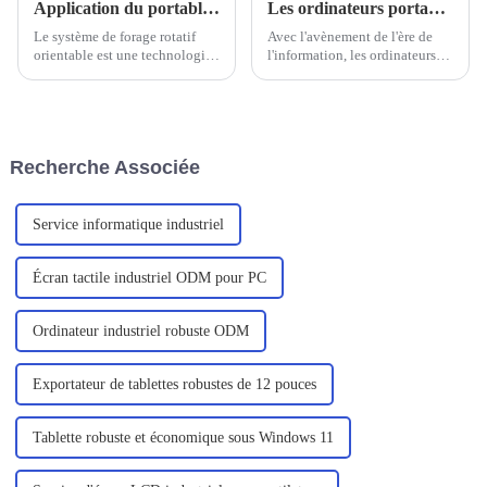
Application du portable robuste C156 dans les forages pétroliers rotatifs orientables
Les ordinateurs portables renforcés nationaux sont-ils fiables ?
Le système de forage rotatif
Avec l'avènement de l'ère de
orientable est une technologie
l'information, les ordinateurs
de forage automatique de
sont devenus un outil essentiel
pointe, qui représente le plus
dans la vie quotidienne et
haut niveau de forage pétrolier
professionnelle. Dans ce
dans la société d'aujourd'hui.
contexte, les ordinateurs
portables sont de plus en plus
Recherche Associée
prisés par les utilisateurs en
raison de leur portabilité, de
leur efficacité...
Service informatique industriel
Écran tactile industriel ODM pour PC
Ordinateur industriel robuste ODM
Exportateur de tablettes robustes de 12 pouces
Tablette robuste et économique sous Windows 11