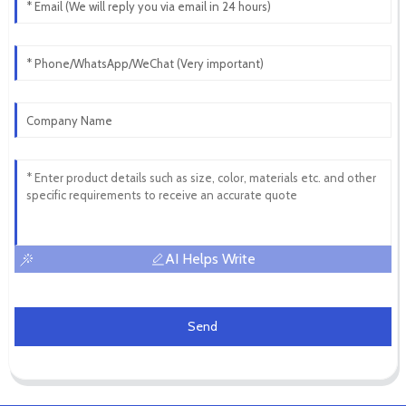
AI Helps Write
Send