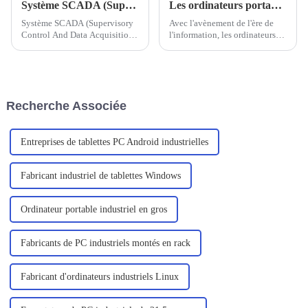
Système SCADA (Supervisory Control And Data Acquisition)
Les ordinateurs portables renforcés nationaux sont-ils fiables ?
Système SCADA (Supervisory
Avec l'avènement de l'ère de
Control And Data Acquisition),
l'information, les ordinateurs
également connu sous le nom
sont devenus un outil essentiel
de système de contrôle
dans la vie quotidienne et
d'acquisition et de surveillance
professionnelle. Dans ce
des données.
contexte, les ordinateurs
portables sont de plus en plus
Recherche Associée
prisés par les utilisateurs en
raison de leur portabilité, de
leur efficacité...
Entreprises de tablettes PC Android industrielles
Fabricant industriel de tablettes Windows
Ordinateur portable industriel en gros
Fabricants de PC industriels montés en rack
Fabricant d'ordinateurs industriels Linux