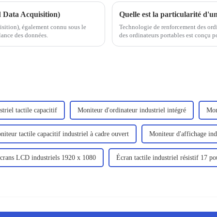
Data Acquisition)
ition), également connu sous le
Technologie de renforcement des ordin
llance des données.
des ordinateurs portables est conçu po
principalement pour les professionnels 
un...
riel tactile capacitif
Moniteur d'ordinateur industriel intégré
Mon
iteur tactile capacitif industriel à cadre ouvert
Moniteur d'affichage ind
crans LCD industriels 1920 x 1080
Écran tactile industriel résistif 17 p