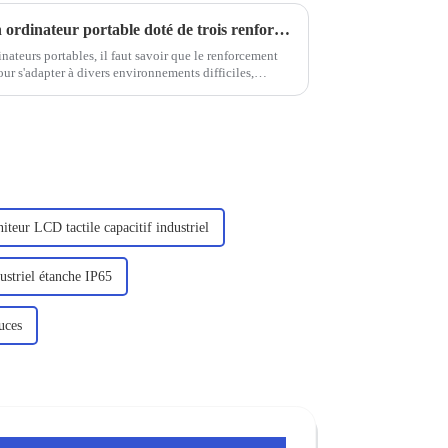
Quelle est la particularité d'un ordinateur portable doté de trois renforts de défense
ateurs portables, il faut savoir que le renforcement
ur s'adapter à divers environnements difficiles,
de l'exploration sur le terrain, des services sur site,
iteur LCD tactile capacitif industriel
ustriel étanche IP65
ouces