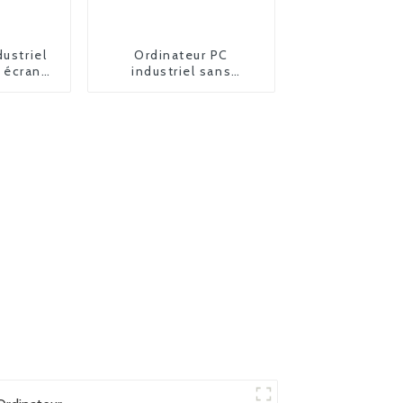
dustriel
Ordinateur PC
 écran
industriel sans
8080S-1
ventilateur TPC-8104E-
1 tout-en-un