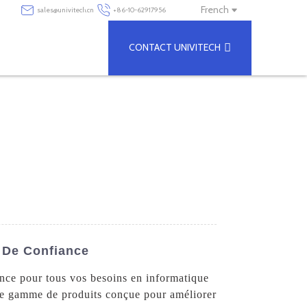
French
sales@univitech.cn
+86-10-62917956
CONTACT UNIVITECH
s De Confiance
ance pour tous vos besoins en informatique
elle gamme de produits conçue pour améliorer