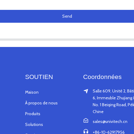
Send
SOUTIEN
Coordonnées
Salle 609, Unité 2, Bâ
Maison
6, Immeuble Zhujiang 
À propos de nous
No. 1 Beiqing Road, Pék
Chine
Produits
sales@univitech.cn
Solutions
+86-10-62917956