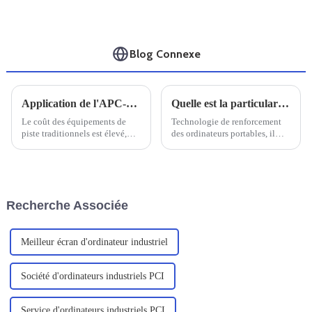
Blog Connexe
Application de l'APC-1903
Quelle est la particularité d'un ordinateur portable doté de trois renforts de défense
Le coût des équipements de
Technologie de renforcement
piste traditionnels est élevé,
des ordinateurs portables, il
certains n'ont pas d'écran lisible
faut savoir que le renforcement
au soleil, ce qui affecte
des ordinateurs portables est
grandement le travail des
conçu pour s'adapter à divers
inspecteurs.
environnements difficiles,
principalement pour les
Recherche Associée
professionnels de l'exploration
sur le terrain, des services sur
site, un...
Meilleur écran d'ordinateur industriel
Société d'ordinateurs industriels PCI
Service d'ordinateurs industriels PCI