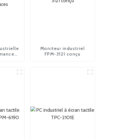
ustrielle
Moniteur industriel
rmances
FPM-3121 conçu
pouces