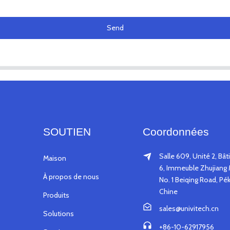
Send
SOUTIEN
Coordonnées
Salle 609, Unité 2, Bâ
Maison
6, Immeuble Zhujiang 
À propos de nous
No. 1 Beiqing Road, Pék
Chine
Produits
sales@univitech.cn
Solutions
+86-10-62917956