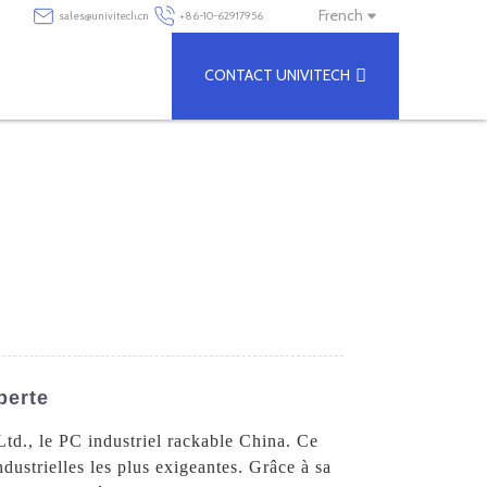
French
sales@univitech.cn
+86-10-62917956
CONTACT UNIVITECH
perte
Ltd., le PC industriel rackable China. Ce
dustrielles les plus exigeantes. Grâce à sa