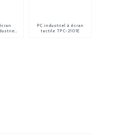
écran
PC industriel à écran
dustriel
tactile TPC-2101E
90