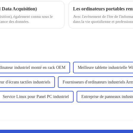
Data Acquisition)
Les ordinateurs portables renf
ition), également connu sous le
Avec l'avènement de l'ère de l'informa
llance des données.
dans la vie quotidienne et professionn
de plus en plus prisés par les utilisate
dinateur industriel monté en rack OEM
Meilleure tablette industrielle 
ur d'écrans tactiles industriels
Fournisseurs d'ordinateurs industriels Ar
Service Linux pour Panel PC industriel
Entreprise de panneaux industr