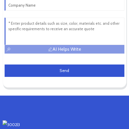
AI Helps Write
Send