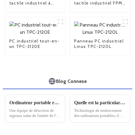
tactile industriel à
tactile industriel FPM-
cadre ouvert FPM-
6170
6104
PC industriel tout-en-
Panneau PC industriel
un TPC-2120E
Linux TPC-2120L
Blog Connexe
Ordinateur portable robuste Univitech C159 pour le système de détection EMR
Quelle est la particularité d'un ordinateur portable doté de trois renforts de défense
Une équipe de détection de
Technologie de renforcement
signaux radar de l'armée de l'air
des ordinateurs portables, il
nous a exprimé sa gratitude
faut savoir que le renforcement
pour nous avoir fourni le
des ordinateurs portables est
robuste ordinateur portable
conçu pour s'adapter à divers