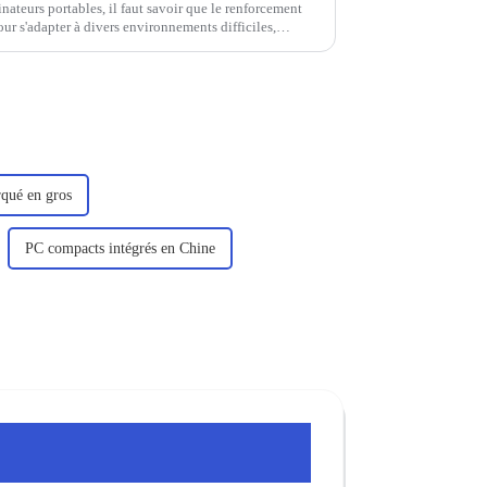
ateurs portables, il faut savoir que le renforcement
ur s'adapter à divers environnements difficiles,
de l'exploration sur le terrain, des services sur site,
qué en gros
PC compacts intégrés en Chine