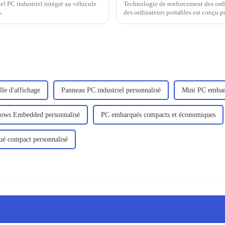
el PC industriel intégré au véhicule
Technologie de renforcement des ordin
.
des ordinateurs portables est conçu po
principalement pour les professionnels 
un...
lle d'affichage
Panneau PC industriel personnalisé
Mini PC embar
ows Embedded personnalisé
PC embarqués compacts et économiques
é compact personnalisé