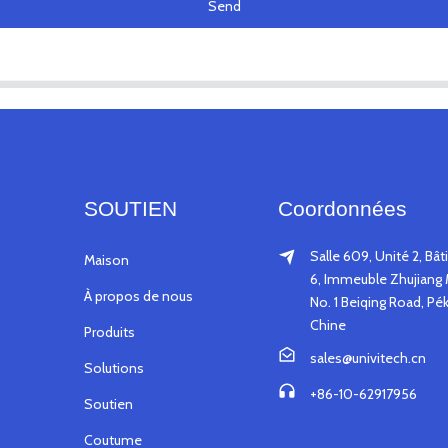
Send
SOUTIEN
Coordonnées
Salle 609, Unité 2, Bâ
Maison
6, Immeuble Zhujiang 
À propos de nous
No. 1 Beiqing Road, Pék
Chine
Produits
sales@univitech.cn
Solutions
+86-10-62917956
Soutien
Coutume