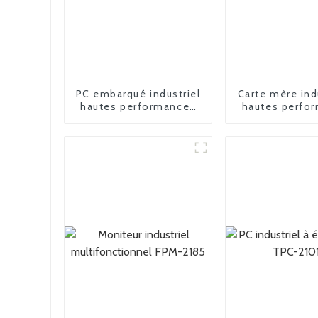
PC embarqué industriel
Carte mère ind
hautes performances
hautes perfo
MPC-2018L
FPM-3150 15 