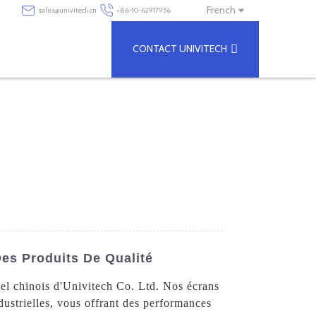
French
sales@univitech.cn
+86-10-62917956
CONTACT UNIVITECH
Des Produits De Qualité
el chinois d'Univitech Co. Ltd. Nos écrans
ustrielles, vous offrant des performances