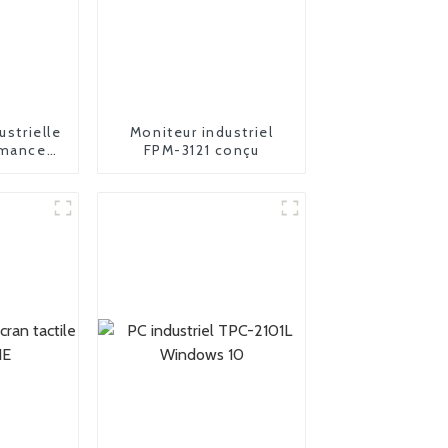
ustrielle
Moniteur industriel
rmances
FPM-3121 conçu
pouces