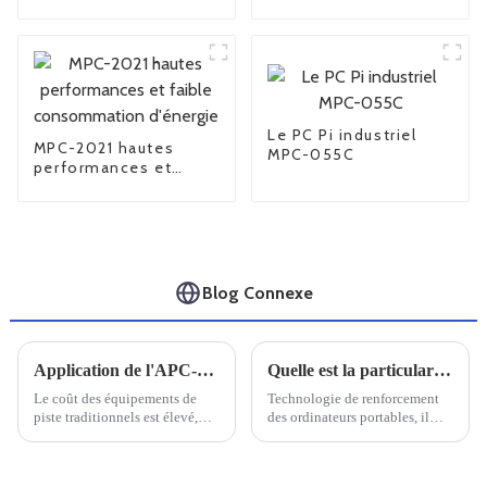
TPC-2215S
FPM-6190
Le PC Pi industriel
MPC-2021 hautes
MPC-055C
performances et
faible consommation
d'énergie
Blog Connexe
Application de l'APC-1903
Quelle est la particularité d'un ordinateur portable doté de trois renforts de défense
Le coût des équipements de
Technologie de renforcement
piste traditionnels est élevé,
des ordinateurs portables, il
certains n'ont pas d'écran lisible
faut savoir que le renforcement
au soleil, ce qui affecte
des ordinateurs portables est
grandement le travail des
conçu pour s'adapter à divers