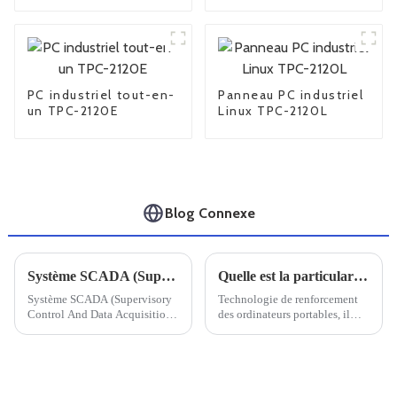
6104
PC industriel tout-en-
Panneau PC industriel
un TPC-2120E
Linux TPC-2120L
Blog Connexe
Système SCADA (Supervisory Control And Data Acquisition)
Quelle est la particularité d'un ordinateur portable doté de trois renforts de défense
Système SCADA (Supervisory
Technologie de renforcement
Control And Data Acquisition),
des ordinateurs portables, il
également connu sous le nom
faut savoir que le renforcement
de système de contrôle
des ordinateurs portables est
d'acquisition et de surveillance
conçu pour s'adapter à divers
des données.
environnements difficiles,
principalement pour les