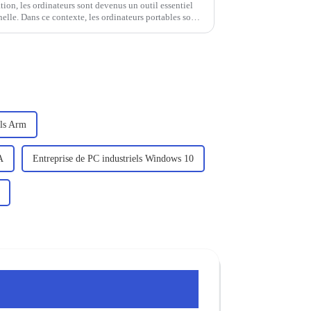
tion, les ordinateurs sont devenus un outil essentiel
elle. Dans ce contexte, les ordinateurs portables sont
urs en raison de leur portabilité, de leur efficacité...
els Arm
A
Entreprise de PC industriels Windows 10