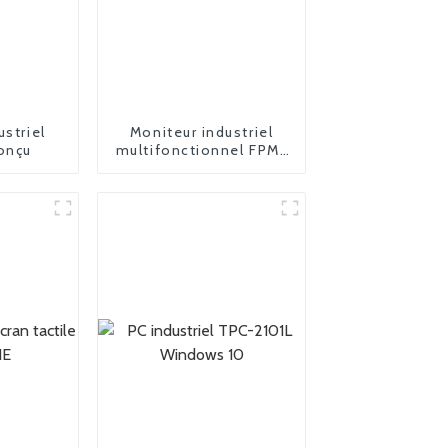
ustriel
Moniteur industriel
onçu
multifonctionnel FPM-
2185