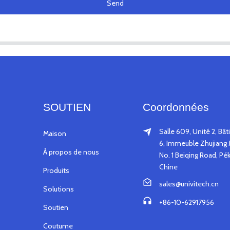
Send
SOUTIEN
Coordonnées
Salle 609, Unité 2, Bâ
Maison
6, Immeuble Zhujiang 
À propos de nous
No. 1 Beiqing Road, Pék
Chine
Produits
sales@univitech.cn
Solutions
+86-10-62917956
Soutien
Coutume