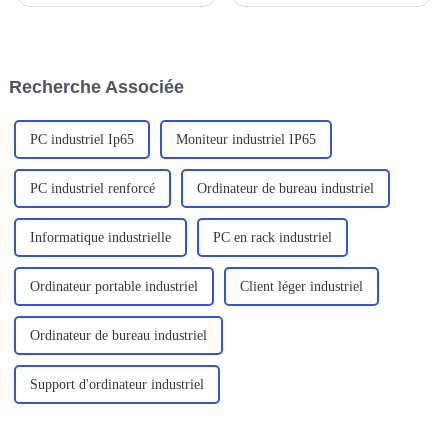
nous a exprimé sa gratitude
sont devenus un outil essentiel
pour nous avoir fourni le
dans la vie quotidienne et
robuste ordinateur portable
professionnelle. Dans ce
C156.
contexte, les ordinateurs
portables sont de plus en plus
Recherche Associée
prisés par les utilisateurs en
raison de leur portabilité, de
leur efficacité...
PC industriel Ip65
Moniteur industriel IP65
PC industriel renforcé
Ordinateur de bureau industriel
Informatique industrielle
PC en rack industriel
Ordinateur portable industriel
Client léger industriel
Ordinateur de bureau industriel
Support d'ordinateur industriel