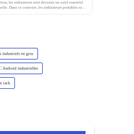
tion, les ordinateurs sont devenus un outil essentiel
elle. Dans ce contexte, les ordinateurs portables sont
urs en raison de leur portabilité, de leur efficacité...
 industriels en gros
C Android industrielles
n rack