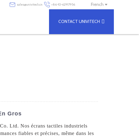
French
sales@univitech.cn
+86-10-62917956
CONTACT UNIVITECH
 En Gros
Co. Ltd. Nos écrans tactiles industriels
rmances fiables et précises, même dans les