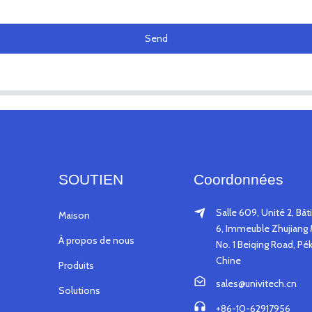
Send
SOUTIEN
Coordonnées
Salle 609, Unité 2, Bâ
Maison
6, Immeuble Zhujiang 
À propos de nous
No. 1 Beiqing Road, Pék
Chine
Produits
sales@univitech.cn
Solutions
+86-10-62917956