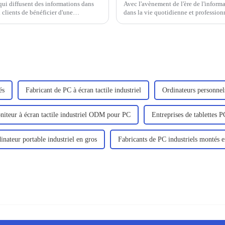
 qui diffusent des informations dans
Avec l'avènement de l'ère de l'informa
 clients de bénéficier d'une
dans la vie quotidienne et professionn
de plus en plus prisés par les utilisate
és
Fabricant de PC à écran tactile industriel
Ordinateurs personnels
iteur à écran tactile industriel ODM pour PC
Entreprises de tablettes P
inateur portable industriel en gros
Fabricants de PC industriels montés e