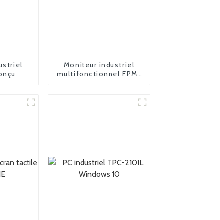
ustriel
Moniteur industriel
onçu
multifonctionnel FPM-
2185