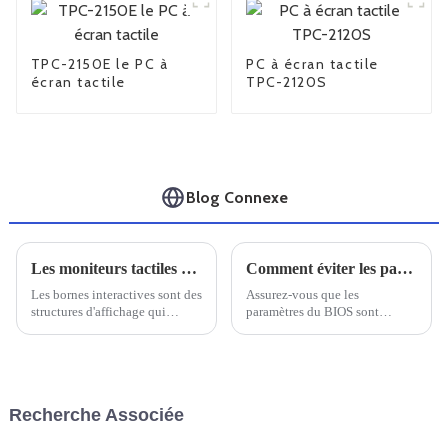
TPC-2150E le PC à
PC à écran tactile
écran tactile
TPC-2120S
Blog Connexe
Les moniteurs tactiles classés IP67 relèvent le défi des bornes automatiques
Comment éviter les pannes informatiques
Les bornes interactives sont des
Assurez-vous que les
structures d'affichage qui
paramètres du BIOS sont
diffusent des informations dans
corrects. Ils doivent être
des zones à fort trafic et
correctement configurés, car
encombrées ou permettent aux
des réglages incorrects peuvent
clients de bénéficier d'une
provoquer des plantages sous
expérience en libre-service.
Windows.
Recherche Associée