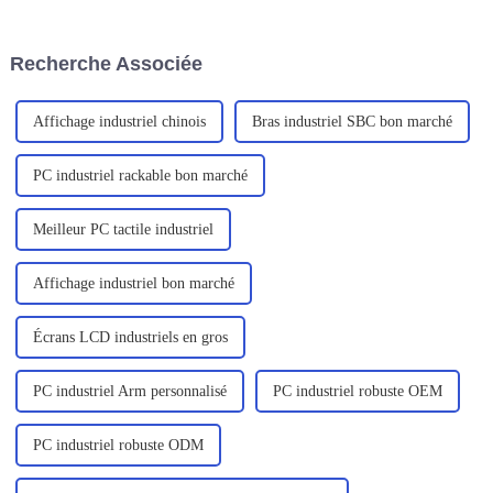
encombrées ou permettent aux
conçu pour s'adapter à divers
clients de bénéficier d'une
environnements difficiles,
expérience en libre-service.
principalement pour les
Recherche Associée
professionnels de l'exploration
sur le terrain, des services sur
site, un...
Affichage industriel chinois
Bras industriel SBC bon marché
PC industriel rackable bon marché
Meilleur PC tactile industriel
Affichage industriel bon marché
Écrans LCD industriels en gros
PC industriel Arm personnalisé
PC industriel robuste OEM
PC industriel robuste ODM