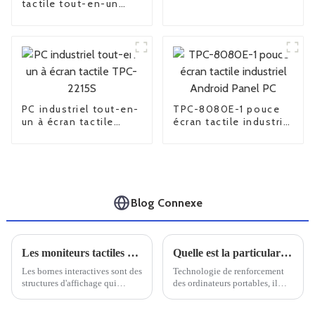
tactile tout-en-un
TPC-2215E
PC industriel tout-en-
TPC-8080E-1 pouce
un à écran tactile
écran tactile industriel
TPC-2215S
Android Panel PC
Blog Connexe
Les moniteurs tactiles classés IP67 relèvent le défi des bornes automatiques
Quelle est la particularité d'un ordinateur portable doté de trois renforts de défense
Les bornes interactives sont des
Technologie de renforcement
structures d'affichage qui
des ordinateurs portables, il
diffusent des informations dans
faut savoir que le renforcement
des zones à fort trafic et
des ordinateurs portables est