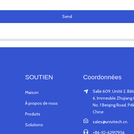
Send
SOUTIEN
Coordonnées
Salle 609, Unité 2, Bâ
Maison
6, Immeuble Zhujiang 
À propos de nous
No. 1 Beiqing Road, Pék
Chine
Produits
sales@univitech.cn
Solutions
+86-10-62917956