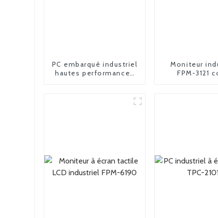
PC embarqué industriel
Moniteur ind
hautes performances
FPM-3121 c
MPC-2018L