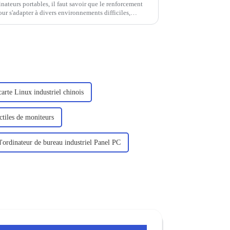
ateurs portables, il faut savoir que le renforcement
ur s'adapter à divers environnements difficiles,
de l'exploration sur le terrain, des services sur site,
rte Linux industriel chinois
actiles de moniteurs
d'ordinateur de bureau industriel Panel PC