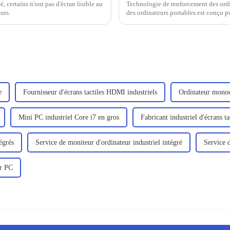
, certains n'ont pas d'écran lisible au
Technologie de renforcement des ordin
urs.
des ordinateurs portables est conçu po
principalement pour les professionnels 
un...
e
Fournisseur d'écrans tactiles HDMI industriels
Ordinateur monoca
Mini PC industriel Core i7 en gros
Fabricant industriel d'écrans t
égrés
Service de moniteur d'ordinateur industriel intégré
Service 
ur PC