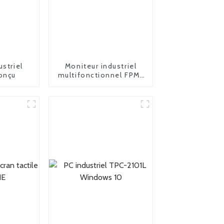
ustriel
Moniteur industriel
onçu
multifonctionnel FPM-
2185