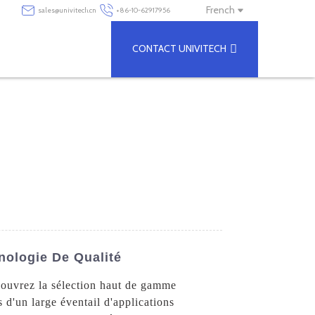
French
sales@univitech.cn
+86-10-62917956
CONTACT UNIVITECH
nologie De Qualité
écouvrez la sélection haut de gamme
d'un large éventail d'applications