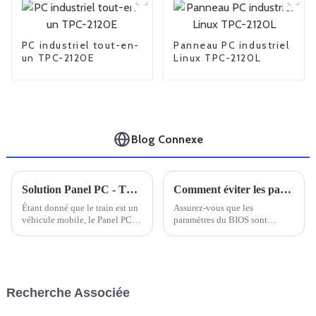
PC industriel tout-en-
Panneau PC industriel
un TPC-2120E
Linux TPC-2120L
Blog Connexe
Solution Panel PC - TPC-2101
Comment éviter les pannes informatiques
Étant donné que le train est un
Assurez-vous que les
véhicule mobile, le Panel PC
paramètres du BIOS sont
industriel intégré au véhicule
corrects. Ils doivent être
doit non seulement résister aux
correctement configurés, car
vibrations et aux chocs.
des réglages incorrects peuvent
provoquer des plantages sous
Windows.
Recherche Associée