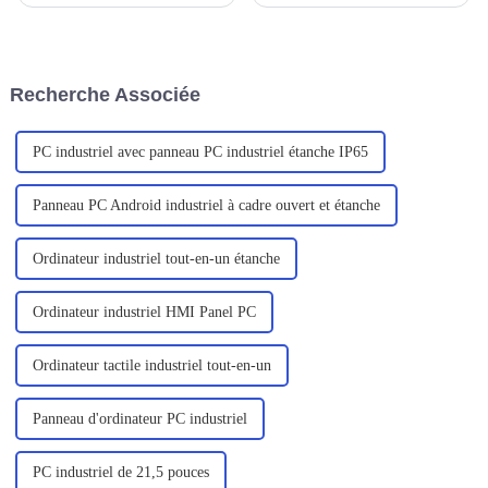
nous a exprimé sa gratitude
faut savoir que le renforcement
pour nous avoir fourni le
des ordinateurs portables est
robuste ordinateur portable
conçu pour s'adapter à divers
C156.
environnements difficiles,
principalement pour les
Recherche Associée
professionnels de l'exploration
sur le terrain, des services sur
site, un...
PC industriel avec panneau PC industriel étanche IP65
Panneau PC Android industriel à cadre ouvert et étanche
Ordinateur industriel tout-en-un étanche
Ordinateur industriel HMI Panel PC
Ordinateur tactile industriel tout-en-un
Panneau d'ordinateur PC industriel
PC industriel de 21,5 pouces