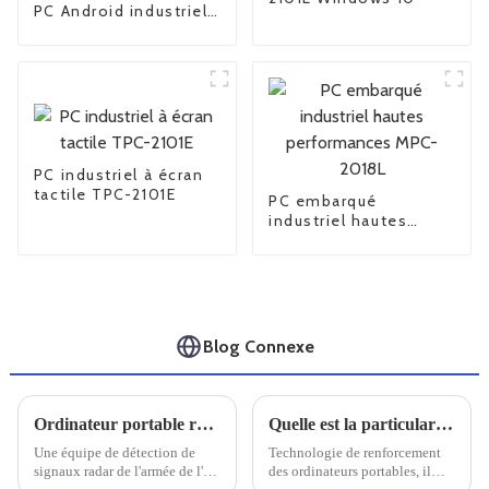
PC Android industriel
à cadre ouvert et
étanche
PC industriel à écran
tactile TPC-2101E
PC embarqué
industriel hautes
performances MPC-
2018L
Blog Connexe
Ordinateur portable robuste Univitech C159 pour le système de détection EMR
Quelle est la particularité d'un ordinateur portable doté de trois renforts de défense
Une équipe de détection de
Technologie de renforcement
signaux radar de l'armée de l'air
des ordinateurs portables, il