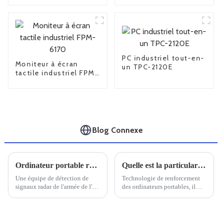
6104
PC industriel tout-en-
Moniteur à écran
un TPC-2120E
tactile industriel FPM-
6170
Blog Connexe
Ordinateur portable robuste Univitech C159 pour le système de détection EMR
Quelle est la particularité d'un ordinateur portable doté de trois renforts de défense
Une équipe de détection de
Technologie de renforcement
signaux radar de l'armée de l'air
des ordinateurs portables, il
nous a exprimé sa gratitude
faut savoir que le renforcement
pour nous avoir fourni le
des ordinateurs portables est
robuste ordinateur portable
conçu pour s'adapter à divers
C156.
environnements difficiles,