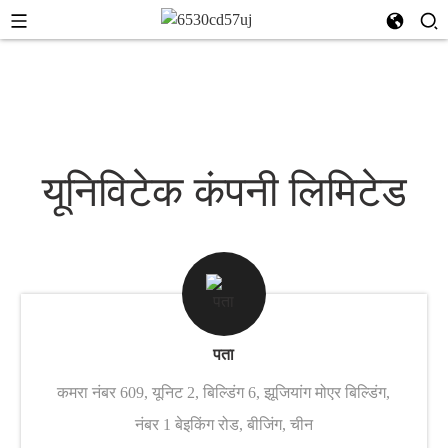
यूनिविटेक कंपनी लिमिटेड
पता
कमरा नंबर 609, यूनिट 2, बिल्डिंग 6, झूजियांग मोएर बिल्डिंग,
नंबर 1 बेइकिंग रोड, बीजिंग, चीन