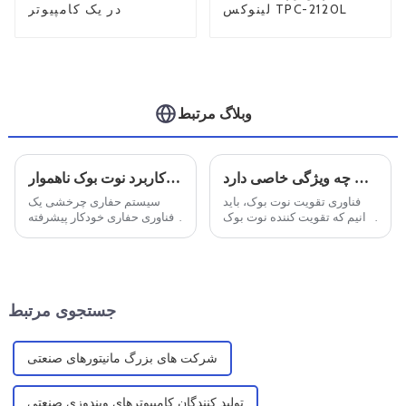
لینوکس TPC-2120L
در یک کامپیوتر
وبلاگ مرتبط
لپ تاپ با سه تقویت کننده دفاعی چه ویژگی خاصی دارد
کاربرد نوت بوک ناهموار C156 در حفاری های روغنی هدایت شونده
فناوری تقویت نوت بوک، باید
سیستم حفاری چرخشی یک
بدانیم که تقویت کننده نوت بوک
فناوری حفاری خودکار پیشرفته
برای انطباق با محیط های
است که بالاترین سطح حفاری
مختلف سخت طراحی شده
نفت در جامعه امروزی است.
است، عمدتاً برای حرفه ای ها در
اکتشاف میدانی، خدمات در
محل، ...
جستجوی مرتبط
شرکت های بزرگ مانیتورهای صنعتی
تولید کنندگان کامپیوترهای ویندوزی صنعتی