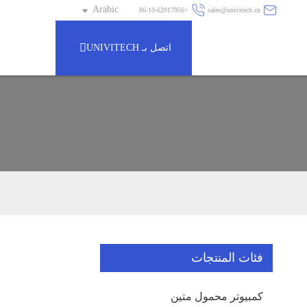
Arabic
+86-10-62917956
sales@univitech.cn
اتصل بـ UNIVITECH
فئات المنتجات
كمبيوتر محمول متين