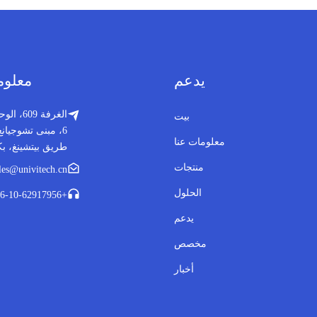
يدعم
معلوم
بيت
معلومات عنا
طريق بيتشينغ، بك
منتجات
les@univitech.cn
الحلول
+86-10-62917956
يدعم
مخصص
أخبار