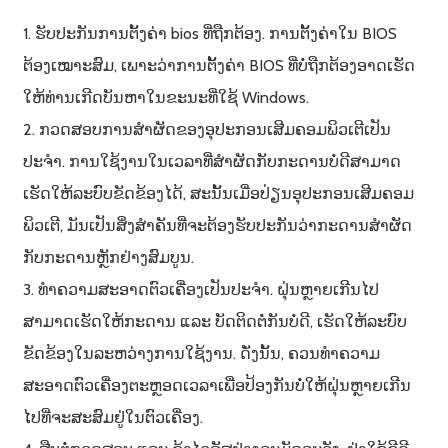
1. ຮັບປະກັນການຕັ້ງຄ່າ bios ທີ່ຖືກຕ້ອງ. ການຕັ້ງຄ່າໃນ BIOS
ຕ້ອງເໝາະສົມ, ເພາະວ່າການຕັ້ງຄ່າ BIOS ທີ່ບໍ່ຖືກຕ້ອງອາດເຮັດ
ໃຫ້ທ່ານເກີດບັນຫາໃນຂະນະທີ່ໃຊ້ Windows.
2. ກວດສອບການສຳຜັດຂອງອຸປະກອນເສີມຄອມພິວເຕີເປັນ
ປະຈຳ. ການໃຊ້ງານໃນເວລາທີ່ສຳຜັດກັບກະດານບໍ່ດີສາມາດ
ເຮັດໃຫ້ລະບົບຂັດຂ້ອງໄດ້, ສະນັ້ນເມື່ອປ່ຽນອຸປະກອນເສີມຄອມ
ພິວເຕີ, ມັນເປັນສິ່ງສຳຄັນທີ່ຈະຕ້ອງຮັບປະກັນວ່າກະດານສຳຜັດ
ກັບກະດານຫຼັກຢ່າງສົມບູນ.
3. ທຳຄວາມສະອາດຕົວເຄື່ອງເປັນປະຈຳ. ຝຸ່ນຫຼາຍເກີນໄປ
ສາມາດເຮັດໃຫ້ກະດານ ແລະ ບັດຕິດຕໍ່ກັນບໍ່ດີ, ເຮັດໃຫ້ລະບົບ
ຂັດຂ້ອງໃນລະຫວ່າງການໃຊ້ງານ. ດັ່ງນັ້ນ, ຄວນທຳຄວາມ
ສະອາດຕົວເຄື່ອງຕະຫຼອດເວລາເພື່ອປ້ອງກັນບໍ່ໃຫ້ຝຸ່ນຫຼາຍເກີນ
ໄປທີ່ຈະສະສົມຢູ່ໃນຕົວເຄື່ອງ.