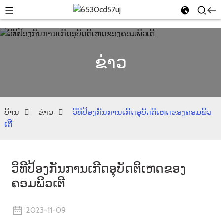
ຂ່າວ
ບ້ານ
ຂ່າວ
ວິທີປ້ອງກັນການເກີດອຸບັດຕິເຫດຂອງຄອມພິວ
ເຕີ
ວິທີປ້ອງກັນການເກີດອຸບັດຕິເຫດຂອງ
ຄອມພິວເຕີ
2023-11-09