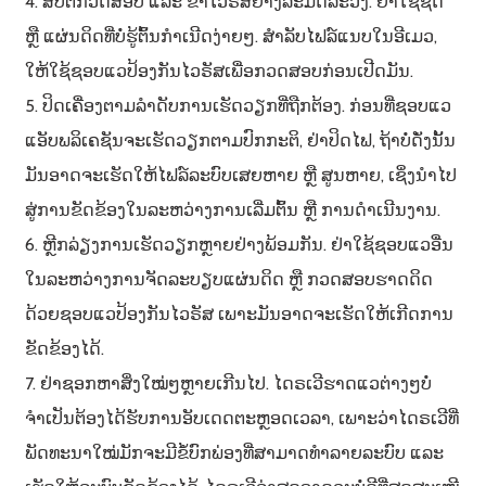
4. ສືບຕໍ່ກວດສອບ ແລະ ຂ້າໄວຣັສຢ່າງລະມັດລະວັງ. ຢ່າໃຊ້ຊີດີ
ຫຼື ແຜ່ນດິດທີ່ບໍ່ຮູ້ຕົ້ນກຳເນີດງ່າຍໆ. ສຳລັບໄຟລ໌ແນບໃນອີເມວ,
ໃຫ້ໃຊ້ຊອບແວປ້ອງກັນໄວຣັສເພື່ອກວດສອບກ່ອນເປີດມັນ.
5. ປິດເຄື່ອງຕາມລຳດັບການເຮັດວຽກທີ່ຖືກຕ້ອງ. ກ່ອນທີ່ຊອບແວ
ແອັບພລິເຄຊັນຈະເຮັດວຽກຕາມປົກກະຕິ, ຢ່າປິດໄຟ, ຖ້າບໍ່ດັ່ງນັ້ນ
ມັນອາດຈະເຮັດໃຫ້ໄຟລ໌ລະບົບເສຍຫາຍ ຫຼື ສູນຫາຍ, ເຊິ່ງນຳໄປ
ສູ່ການຂັດຂ້ອງໃນລະຫວ່າງການເລີ່ມຕົ້ນ ຫຼື ການດຳເນີນງານ.
6. ຫຼີກລ່ຽງການເຮັດວຽກຫຼາຍຢ່າງພ້ອມກັນ. ຢ່າໃຊ້ຊອບແວອື່ນ
ໃນລະຫວ່າງການຈັດລະບຽບແຜ່ນດິດ ຫຼື ກວດສອບຮາດດິດ
ດ້ວຍຊອບແວປ້ອງກັນໄວຣັສ ເພາະມັນອາດຈະເຮັດໃຫ້ເກີດການ
ຂັດຂ້ອງໄດ້.
7. ຢ່າຊອກຫາສິ່ງໃໝ່ໆຫຼາຍເກີນໄປ. ໄດຣເວີຮາດແວຕ່າງໆບໍ່
ຈຳເປັນຕ້ອງໄດ້ຮັບການອັບເດດຕະຫຼອດເວລາ, ເພາະວ່າໄດຣເວີທີ່
ພັດທະນາໃໝ່ມັກຈະມີຂໍ້ບົກພ່ອງທີ່ສາມາດທຳລາຍລະບົບ ແລະ