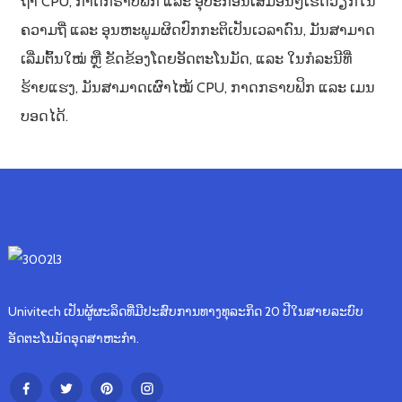
ຖ້າ CPU, ກາດກຣາບຟິກ ແລະ ອຸປະກອນເສີມອື່ນໆເຮັດວຽກໃນ
ຄວາມຖີ່ ແລະ ອຸນຫະພູມຜິດປົກກະຕິເປັນເວລາດົນ, ມັນສາມາດ
ເລີ່ມຕົ້ນໃໝ່ ຫຼື ຂັດຂ້ອງໂດຍອັດຕະໂນມັດ, ແລະ ໃນກໍລະນີທີ່
ຮ້າຍແຮງ, ມັນສາມາດເຜົາໄໝ້ CPU, ກາດກຣາບຟິກ ແລະ ເມນ
ບອດໄດ້.
Univitech ເປັນຜູ້ຜະລິດທີ່ມີປະສົບການທາງທຸລະກິດ 20 ປີໃນສາຍລະບົບ
ອັດຕະໂນມັດອຸດສາຫະກໍາ.