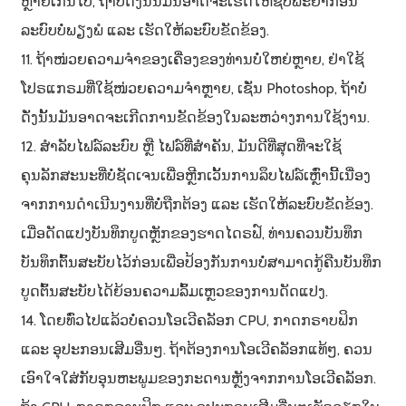
ຫຼາຍເກີນໄປ, ຖ້າບໍ່ດັ່ງນັ້ນມັນອາດຈະເຮັດໃຫ້ຊັບພະຍາກອນ
ລະບົບບໍ່ພຽງພໍ ແລະ ເຮັດໃຫ້ລະບົບຂັດຂ້ອງ.
11. ຖ້າໜ່ວຍຄວາມຈຳຂອງເຄື່ອງຂອງທ່ານບໍ່ໃຫຍ່ຫຼາຍ, ຢ່າໃຊ້
ໂປຣແກຣມທີ່ໃຊ້ໜ່ວຍຄວາມຈຳຫຼາຍ, ເຊັ່ນ Photoshop, ຖ້າບໍ່
ດັ່ງນັ້ນມັນອາດຈະເກີດການຂັດຂ້ອງໃນລະຫວ່າງການໃຊ້ງານ.
12. ສຳລັບໄຟລ໌ລະບົບ ຫຼື ໄຟລ໌ທີ່ສຳຄັນ, ມັນດີທີ່ສຸດທີ່ຈະໃຊ້
ຄຸນລັກສະນະທີ່ບໍ່ຊັດເຈນເພື່ອຫຼີກເວັ້ນການລຶບໄຟລ໌ເຫຼົ່ານີ້ເນື່ອງ
ຈາກການດຳເນີນງານທີ່ບໍ່ຖືກຕ້ອງ ແລະ ເຮັດໃຫ້ລະບົບຂັດຂ້ອງ.
ເມື່ອດັດແປງບັນທຶກບູດຫຼັກຂອງຮາດໄດຣຟ໌, ທ່ານຄວນບັນທຶກ
ບັນທຶກຕົ້ນສະບັບໄວ້ກ່ອນເພື່ອປ້ອງກັນການບໍ່ສາມາດກູ້ຄືນບັນທຶກ
ບູດຕົ້ນສະບັບໄດ້ຍ້ອນຄວາມລົ້ມເຫຼວຂອງການດັດແປງ.
14. ໂດຍທົ່ວໄປແລ້ວບໍ່ຄວນໂອເວີຄລັອກ CPU, ກາດກຣາບຟິກ
ແລະ ອຸປະກອນເສີມອື່ນໆ. ຖ້າຕ້ອງການໂອເວີຄລັອກແທ້ໆ, ຄວນ
ເອົາໃຈໃສ່ກັບອຸນຫະພູມຂອງກະດານຫຼັງຈາກການໂອເວີຄລັອກ.