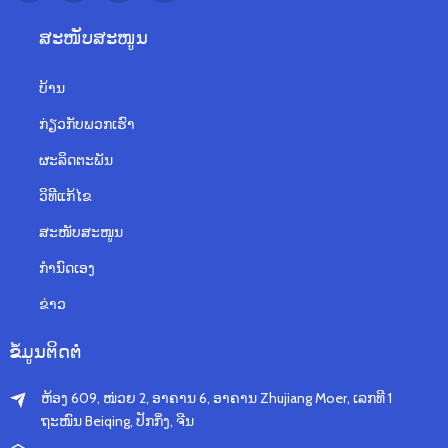
ສະໜັບສະໜູນ
ບ້ານ
ກ່ຽວກັບພວກເຮົາ
ຜະລິດຕະພັນ
ວິທີແກ້ໄຂ
ສະໜັບສະໜູນ
ກຳນົດເອງ
ຂ່າວ
ຂໍ້ມູນຕິດຕໍ່
ຫ້ອງ 609, ໜ່ວຍ 2, ອາຄານ 6, ອາຄານ Zhujiang Moer, ເລກທີ 1
ຖະໜົນ Beiqing, ປັກກິ່ງ, ຈີນ