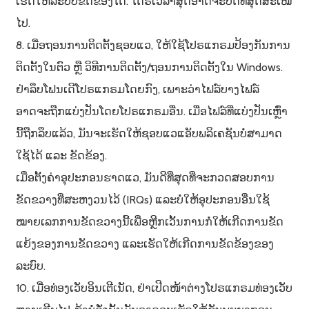
ເຮັດໃຫ້ລະບົບຂັດຂ້ອງໄດ້. ໄດຣເວີລ່າສຸດອາດຈະບໍ່ດີທີ່ສຸດສະເໝີ
ໄປ.
8. ເມື່ອຖອນການຕິດຕັ້ງຊອບແວ, ໃຫ້ໃຊ້ໂປຣແກຣມປ້ອງກັນການ
ຕິດຕັ້ງໃນຕົວ ຫຼື ວິທີການຕິດຕັ້ງ/ຖອນການຕິດຕັ້ງໃນ Windows.
ຢ່າລຶບໂຟນເດີໂປຣແກຣມໂດຍກົງ, ເພາະວ່າໄຟລ໌ບາງໄຟລ໌
ອາດຈະຖືກແບ່ງປັນໂດຍໂປຣແກຣມອື່ນ. ເມື່ອໄຟລ໌ທີ່ແບ່ງປັນເຫຼົ່າ
ນີ້ຖືກລຶບແລ້ວ, ມັນຈະເຮັດໃຫ້ຊອບແວແອັບພລິເຄຊັນບໍ່ສາມາດ
ໃຊ້ໄດ້ ແລະ ຂັດຂ້ອງ.
ເມື່ອຕັ້ງຄ່າອຸປະກອນຮາດແວ, ມັນດີທີ່ສຸດທີ່ຈະກວດສອບການ
ຂັດຂວາງທີ່ສະຫງວນໄວ້ (IRQs) ແລະບໍ່ໃຫ້ອຸປະກອນອື່ນໃຊ້
ໝາຍເລກການຂັດຂວາງນີ້ເພື່ອຫຼີກເວັ້ນການກໍ່ໃຫ້ເກີດການຂັດ
ແຍ້ງຂອງການຂັດຂວາງ ແລະເຮັດໃຫ້ເກີດການຂັດຂ້ອງຂອງ
ລະບົບ.
10. ເມື່ອທ່ອງເວັບອິນເຕີເນັດ, ຢ່າເປີດໜ້າຕ່າງໂປຣແກຣມທ່ອງເວັບ