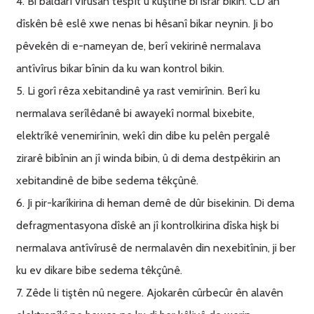
4. Bi baldarî vîrusan tespît û kuştinê bi israr bikin. CD an
dîskên bê eslê xwe nenas bi hêsanî bikar neynin. Ji bo
pêvekên di e-nameyan de, berî vekirinê nermalava
antîvîrus bikar bînin da ku wan kontrol bikin.
5. Li gorî rêza xebitandinê ya rast vemirînin. Berî ku
nermalava serîlêdanê bi awayekî normal bixebite,
elektrîkê venemirînin, wekî din dibe ku pelên pergalê
zirarê bibînin an jî winda bibin, û di dema destpêkirin an
xebitandinê de bibe sedema têkçûnê.
6. Ji pir-karîkirina di heman demê de dûr bisekinin. Di dema
defragmentasyona dîskê an jî kontrolkirina dîska hişk bi
nermalava antîvîrusê de nermalavên din nexebitînin, ji ber
ku ev dikare bibe sedema têkçûnê.
7. Zêde li tiştên nû negere. Ajokarên cûrbecûr ên alavên