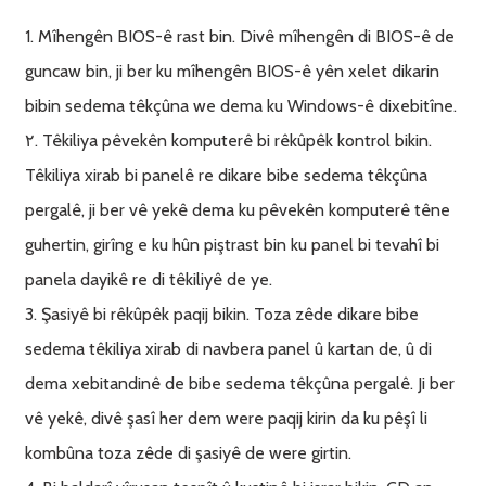
1. Mîhengên BIOS-ê rast bin. Divê mîhengên di BIOS-ê de
guncaw bin, ji ber ku mîhengên BIOS-ê yên xelet dikarin
bibin sedema têkçûna we dema ku Windows-ê dixebitîne.
٢. Têkiliya pêvekên komputerê bi rêkûpêk kontrol bikin.
Têkiliya xirab bi panelê re dikare bibe sedema têkçûna
pergalê, ji ber vê yekê dema ku pêvekên komputerê têne
guhertin, girîng e ku hûn piştrast bin ku panel bi tevahî bi
panela dayikê re di têkiliyê de ye.
3. Şasiyê bi rêkûpêk paqij bikin. Toza zêde dikare bibe
sedema têkiliya xirab di navbera panel û kartan de, û di
dema xebitandinê de bibe sedema têkçûna pergalê. Ji ber
vê yekê, divê şasî her dem were paqij kirin da ku pêşî li
kombûna toza zêde di şasiyê de were girtin.