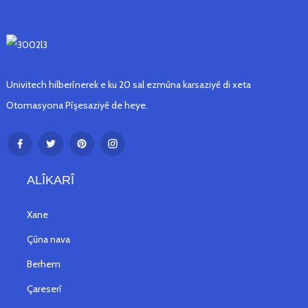
Univitech hilberînerek e ku 20 sal ezmûna karsaziyê di xeta
Otomasyona Pîşesaziyê de heye.
ALÎKARÎ
Xane
Çûna nava
Berhem
Çareserî