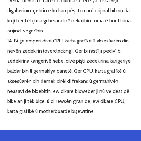
Dema ku hûn tomarê bootkirina sereke ya dîska hişk
diguherînin, çêtirîn e ku hûn pêşî tomarê orîjînal hilînin da
ku ji ber têkçûna guherandinê nekaribin tomarê bootkirina
orîjînal vegerînin.
14. Bi gelemperî divê CPU, karta grafîkê û aksesûarên din
neyên zêdekirin (overclocking). Ger bi rastî jî pêdivî bi
zêdekirina karîgeriyê hebe, divê piştî zêdekirina karîgeriyê
baldar bin li germahiya panelê. Ger CPU, karta grafîkê û
aksesûarên din demek dirêj di frekans û germahiyên
neasayî de bixebitin, ew dikare bixweber ji nû ve dest pê
bike an jî têk biçe, û di rewşên giran de, ew dikare CPU,
karta grafîkê û motherboardê bişewitîne.