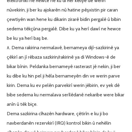
elektronîkî ne hewce ne ku di her kêliyê de werin
nûvekirin, ji ber ku ajokarên nû hatine pêşxistin pir caran
çewtiyên wan hene ku dikarin zirarê bidin pergalê û bibin
sedema têkçûna pergalê. Dibe ku ya herî dawî ne hewce
be ku ya herî baş be.
٨. Dema rakirina nermalavê, bernameya dijî-sazkirinê ya
çêkirî an jî rêbaza sazkirin/rakirinê ya di Windows-ê de
bikar bînin. Peldanka bernameyê rasterast jê nekin, ji ber
ku dibe ku hin pel ji hêla bernameyên din ve werin parve
kirin. Dema ku ev pelên parvekirî werin jêbirin, ev yek dê
bibe sedema ku nermalava serîlêdanê nekaribe were bikar
anîn û têk biçe.
Dema sazkirina cîhazên hardware, çêtirîn e ku ji bo
navberdanên rezervkirî (IRQ) kontrol bikin û nehêlin