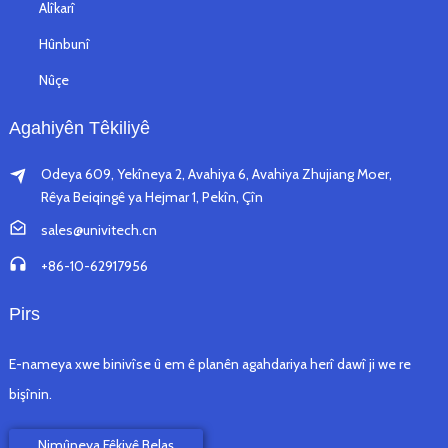
Alîkarî
Hûnbunî
Nûçe
Agahiyên Têkiliyê
Odeya 609, Yekîneya 2, Avahiya 6, Avahiya Zhujiang Moer,
Rêya Beiqingê ya Hejmar 1, Pekîn, Çîn
sales@univitech.cn
+86-10-62917956
Pirs
E-nameya xwe binivîse û em ê planên agahdariya herî dawî ji we re
bişînin.
Nimûneya Fêkiyê Belaş