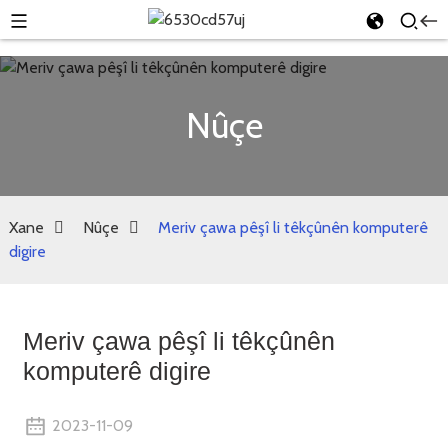
Nûçe
Xane
Nûçe
Meriv çawa pêşî li têkçûnên komputerê
digire
Meriv çawa pêşî li têkçûnên
komputerê digire
2023-11-09