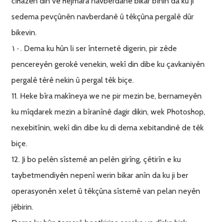
cîhazên din vê hejmara navberdanê bikar bînin da ku ji
sedema pevçûnên navberdanê û têkçûna pergalê dûr
bikevin.
١٠. Dema ku hûn li ser înternetê digerin, pir zêde
pencereyên gerokê venekin, wekî din dibe ku çavkaniyên
pergalê têrê nekin û pergal têk biçe.
11. Heke bîra makîneya we ne pir mezin be, bernameyên
ku mîqdarek mezin a bîranînê dagir dikin, wek Photoshop,
nexebitînin, wekî din dibe ku di dema xebitandinê de têk
biçe.
12. Ji bo pelên sîstemê an pelên girîng, çêtirîn e ku
taybetmendiyên nepenî werin bikar anîn da ku ji ber
operasyonên xelet û têkçûna sîstemê van pelan neyên
jêbirin.